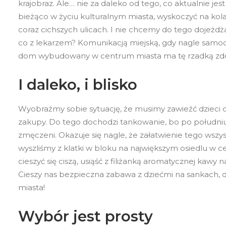
krajobraz. Ale… nie za daleko od tego, co aktualnie j
bieżąco w życiu kulturalnym miasta, wyskoczyć na ko
coraz cichszych ulicach. I nie chcemy do tego dojeżd
co z lekarzem? Komunikacją miejską, gdy nagle samo
dom wybudowany w centrum miasta ma tę rzadką zdol
I daleko, i blisko
Wyobraźmy sobie sytuację, że musimy zawieźć dzieci do
zakupy. Do tego dochodzi tankowanie, bo po południu 
zmęczeni. Okazuje się nagle, że załatwienie tego wszy
wyszliśmy z klatki w bloku na największym osiedlu w
cieszyć się ciszą, usiąść z filiżanką aromatycznej kawy 
Cieszy nas bezpieczna zabawa z dziećmi na sankach, d
miasta!
Wybór jest prosty