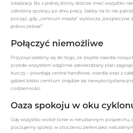
lokalizacji. Bo z jednej strony dobrze mieć wszystko ni
odrobina spokoju po dniu pracy. Jakby na to nie patrz
począć, gdy „centrum miasta” wyklucza „bezpieczne za
jednocześnie?
Połączyć niemożliwe
Przyzwyczailiśmy się do tego, że zwykle osiedla now
przede wszystkim odgórnie zatwierdzany plan zagospo
kurczy – powstają centra handlowe, osiedla wraz z cała i
gdzieś blisko centrum znajdzie się niewykorzystana p
codzienności.
Oaza spokoju w oku cyklon
Gdy wszystko wokół tonie w nieustannym pospiechu, d
poczujemy spokój: w otoczeniu zieleni jako naturaln