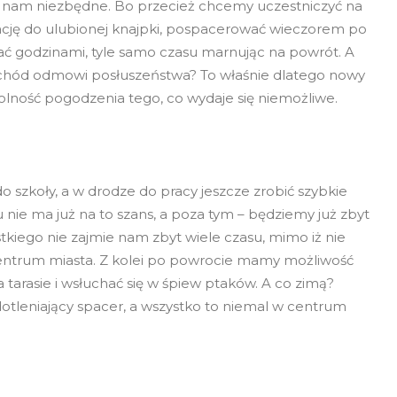
est nam niezbędne. Bo przecież chcemy uczestniczyć na
lację do ulubionej knajpki, pospacerować wieczorem po
żać godzinami, tyle samo czasu marnując na powrót. A
chód odmowi posłuszeństwa? To właśnie dlatego nowy
ność pogodzenia tego, co wydaje się niemożliwe.
 szkoły, a w drodze do pracy jeszcze zrobić szybkie
nie ma już na to szans, a poza tym – będziemy już zbyt
stkiego nie zajmie nam zbyt wiele czasu, mimo iż nie
 centrum miasta. Z kolei po powrocie mamy możliwość
na tarasie i wsłuchać się w śpiew ptaków. A co zimą?
otleniający spacer, a wszystko to niemal w centrum