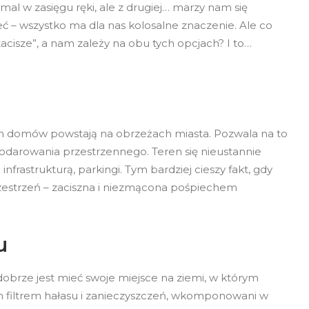
emal w zasięgu ręki, ale z drugiej… marzy nam się
eć – wszystko ma dla nas kolosalne znaczenie. Ale co
cisze”, a nam zależy na obu tych opcjach? I to…
ych domów powstają na obrzeżach miasta. Pozwala na to
darowania przestrzennego. Teren się nieustannie
nfrastrukturą, parkingi. Tym bardziej cieszy fakt, gdy
rzestrzeń – zaciszna i niezmącona pośpiechem
u
obrze jest mieć swoje miejsce na ziemi, w którym
ym filtrem hałasu i zanieczyszczeń, wkomponowani w