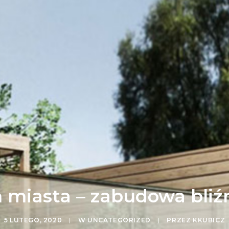
miasta – zabudowa bliźn
5 LUTEGO, 2020
|
W
UNCATEGORIZED
|
PRZEZ
KKUBICZ