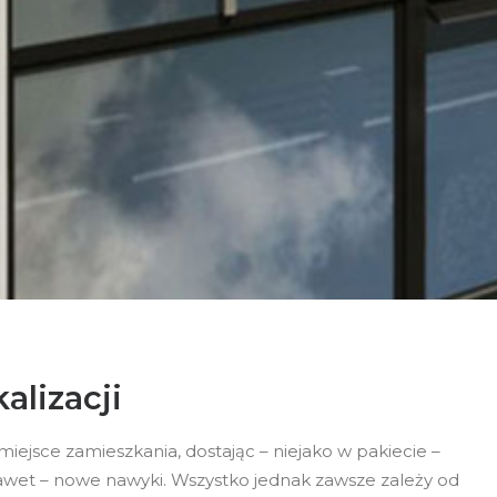
lizacji
ejsce zamieszkania, dostając – niejako w pakiecie –
wet – nowe nawyki. Wszystko jednak zawsze zależy od